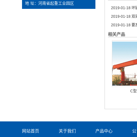
地 址：河南省起重工业园区
2019-01-18
环
2019-01-18
双梁
2019-01-18
要及
相关产品
C
网站首页
关于我们
产品中心
公