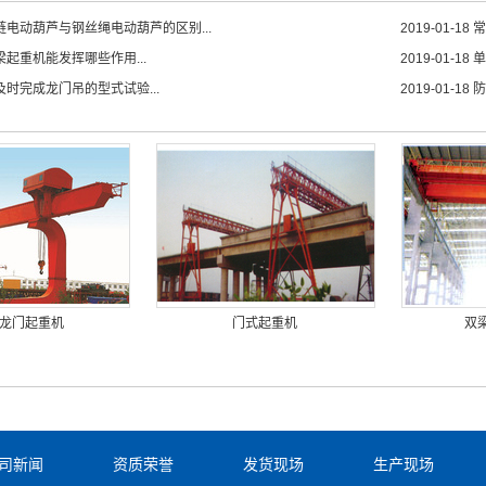
链电动葫芦与钢丝绳电动葫芦的区别...
2019-01-18
常
起重机能发挥哪些作用...
2019-01-18
单
时完成龙门吊的型式试验...
2019-01-18
防
型龙门起重机
门式起重机
双
司新闻
资质荣誉
发货现场
生产现场