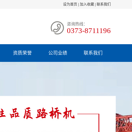
设为首页
|
加入收藏
|
联系我们
咨询热线：
0373-8711196
资质荣誉
公司业绩
联系我们