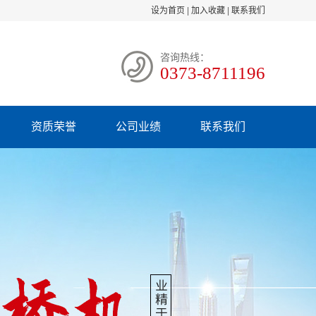
设为首页
|
加入收藏
|
联系我们
咨询热线：
0373-8711196
资质荣誉
公司业绩
联系我们