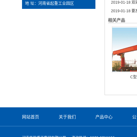
2019-01-18
双梁
地 址：河南省起重工业园区
2019-01-18
要及
相关产品
C
网站首页
关于我们
产品中心
公