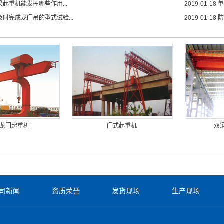
起重机能发挥哪些作用...
2019-01-18
单
时完成龙门吊的型式试验...
2019-01-18
防
型龙门起重机
门式起重机
双
司新闻
资质荣誉
发货现场
生产现场