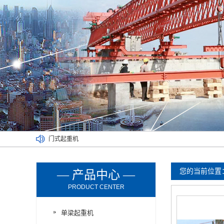
门式起重机
架桥龙门起重机
架桥龙门起重机
您的当前位置
— 产品中心 —
双梁桥式起重机
PRODUCT CENTER
门式起重机
单梁起重机
门式起重机