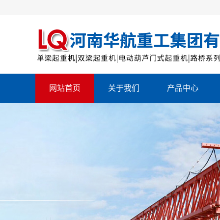
网站首页
关于我们
产品中心