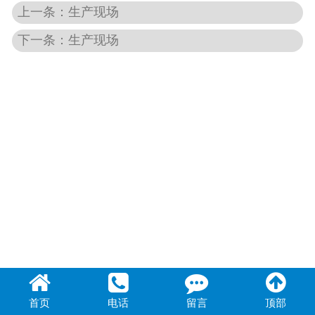
上一条：生产现场
联系我们
下一条：生产现场
首页
电话
留言
顶部